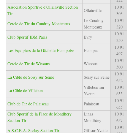
222
Association Sportive d'Ollainville Section
10 91
Ollainville
Tir
303
Le Coudray-
10 91
Cercle de Tir du Coudray-Montceaux
Montceaux
320
10 91
Club Sportif IBM Paris
Evry
350
10 91
Les Equipiers de la Gâchette Etampoise
Etampes
497
10 91
Cercle de Tir de Wissous
Wissous
500
10 91
La Cible de Soisy sur Seine
Soisy sur Seine
652
Villebon sur
10 91
La Cible de Villebon
Yvette
653
10 91
Club de Tir de Palaiseau
Palaiseau
655
Club Sportif de la Place de Montlhery
Linas
10 91
Section Tir
Montlhéry
657
10 91
A.S.C.E.A. Saclay Section Tir
Gif sur Yvette