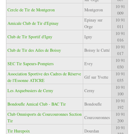
10 91
Cercle de Tir de Montgeron
Montgeron
009
Epinay sur
10 91
Amicale Club de Tir d'Epinay
Orge
011
10 91
Club de Tir Sportif d'Igny
Igny
016
10 91
Club de Tir des Ailes de Boissy
Boissy le Cutté
017
10 91
SEC Tir Sapeurs-Pompiers
Evry
030
Association Sportive des Cadres de Réserve
10 91
Gif sur Yvette
de l'Essonne ATICRE
035
10 91
Les Arquebusiers de Cerny
Cerny
100
10 91
Bondoufle Amical Club - BAC Tir
Bondoufle
192
Club Omnisports de Courcouronnes Section
10 91
Courcouronnes
Tir
200
10 91
Tir Hurepoix
Dourdan