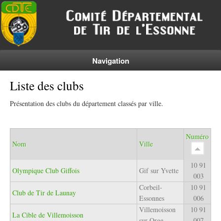
Navigation
Liste des clubs
Présentation des clubs du département classés par ville.
Numéro
Nom
Ville
10 91
Olympique Club Giffois
Gif sur Yvette
003
Corbeil-
10 91
Club de Tir de Launay
Essonnes
006
Villemoisson
10 91
La Cible de Villemoisson
sur Orge
007