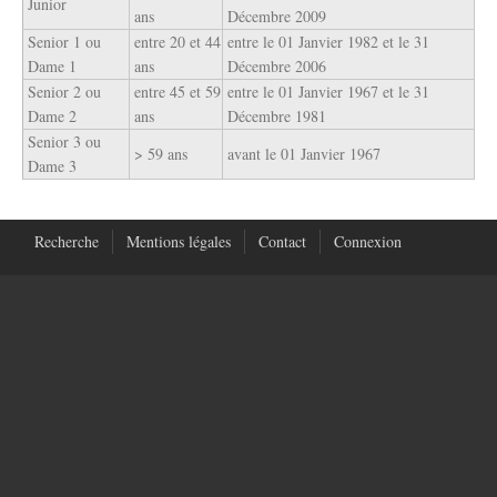
Junior
ans
Décembre 2009
Senior 1 ou
entre 20 et 44
entre le 01 Janvier 1982 et le 31
Dame 1
ans
Décembre 2006
Senior 2 ou
entre 45 et 59
entre le 01 Janvier 1967 et le 31
Dame 2
ans
Décembre 1981
Senior 3 ou
> 59 ans
avant le 01 Janvier 1967
Dame 3
Recherche
Mentions légales
Contact
Connexion