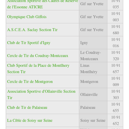
Association Sportive des Cadres de Réserve
10 91
Gif sur Yvette
de l'Essonne ATICRE
035
10 91
Olympique Club Giffois
Gif sur Yvette
003
10 91
A.S.C.E.A. Saclay Section Tir
Gif sur Yvette
680
10 91
Club de Tir Sportif d'Igny
Igny
016
Le Coudray-
10 91
Cercle de Tir du Coudray-Montceaux
Montceaux
320
Club Sportif de la Place de Montlhery
Linas
10 91
Section Tir
Montlhéry
657
10 91
Cercle de Tir de Montgeron
Montgeron
009
Association Sportive d'Ollainville Section
10 91
Ollainville
Tir
303
10 91
Club de Tir de Palaiseau
Palaiseau
655
10 91
La Cible de Soisy sur Seine
Soisy sur Seine
652