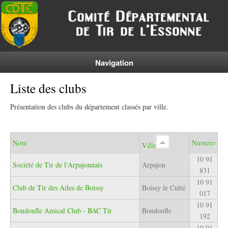
Navigation
Liste des clubs
Présentation des clubs du département classés par ville.
Nom
Numéro
Ville
10 91
Société de Tir de l'Arpajonnais
Arpajon
831
10 91
Club de Tir des Ailes de Boissy
Boissy le Cutté
017
10 91
Bondoufle Amical Club - BAC Tir
Bondoufle
192
10 91