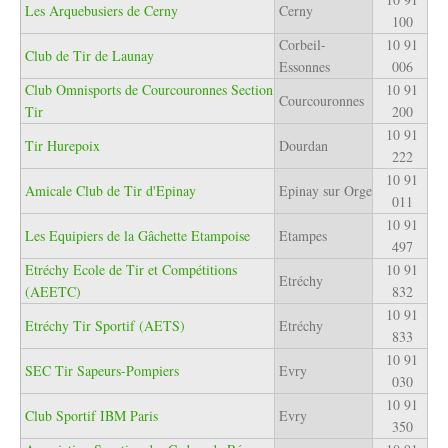
Les Arquebusiers de Cerny
Cerny
100
Corbeil-
10 91
Club de Tir de Launay
Essonnes
006
Club Omnisports de Courcouronnes Section
10 91
Courcouronnes
Tir
200
10 91
Tir Hurepoix
Dourdan
222
10 91
Amicale Club de Tir d'Epinay
Epinay sur Orge
011
10 91
Les Equipiers de la Gâchette Etampoise
Etampes
497
Etréchy Ecole de Tir et Compétitions
10 91
Etréchy
(AEETC)
832
10 91
Etréchy Tir Sportif (AETS)
Etréchy
833
10 91
SEC Tir Sapeurs-Pompiers
Evry
030
10 91
Club Sportif IBM Paris
Evry
350