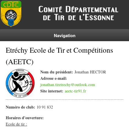
Navigation
Etréchy Ecole de Tir et Compétitions
(AEETC)
Nom du président:
Jonathan HECTOR
Adresse e-mail:
jonathan.tiretrechy@outlook.com
Site internet:
aeetc-tir91.fr
Numéro de club:
10 91 832
Horaires d'ouverture:
Ecole de tir :