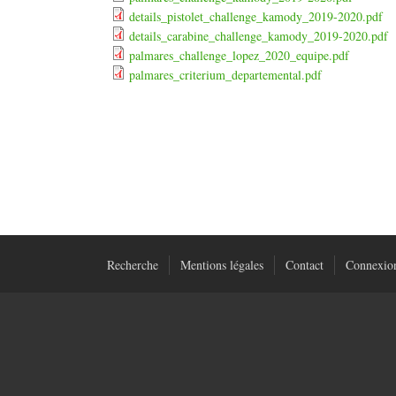
details_pistolet_challenge_kamody_2019-2020.pdf
details_carabine_challenge_kamody_2019-2020.pdf
palmares_challenge_lopez_2020_equipe.pdf
palmares_criterium_departemental.pdf
Recherche
Mentions légales
Contact
Connexio